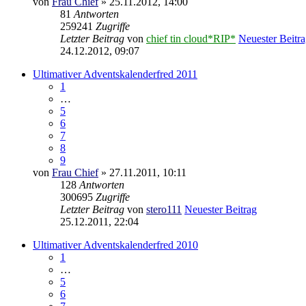
von
Frau Chief
» 25.11.2012, 14:00
81
Antworten
259241
Zugriffe
Letzter Beitrag
von
chief tin cloud*RIP*
Neuester Beitr
24.12.2012, 09:07
Ultimativer Adventskalenderfred 2011
1
…
5
6
7
8
9
von
Frau Chief
» 27.11.2011, 10:11
128
Antworten
300695
Zugriffe
Letzter Beitrag
von
stero111
Neuester Beitrag
25.12.2011, 22:04
Ultimativer Adventskalenderfred 2010
1
…
5
6