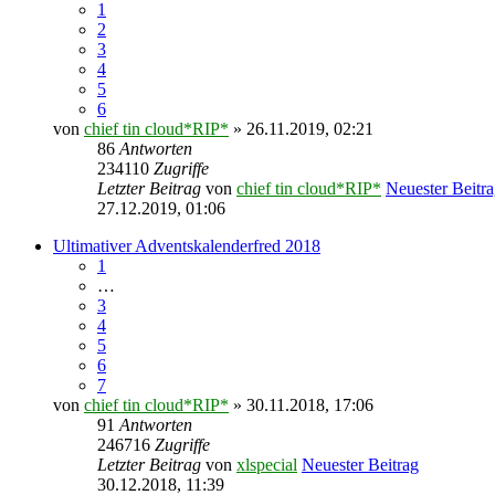
1
2
3
4
5
6
von
chief tin cloud*RIP*
» 26.11.2019, 02:21
86
Antworten
234110
Zugriffe
Letzter Beitrag
von
chief tin cloud*RIP*
Neuester Beitr
27.12.2019, 01:06
Ultimativer Adventskalenderfred 2018
1
…
3
4
5
6
7
von
chief tin cloud*RIP*
» 30.11.2018, 17:06
91
Antworten
246716
Zugriffe
Letzter Beitrag
von
xlspecial
Neuester Beitrag
30.12.2018, 11:39