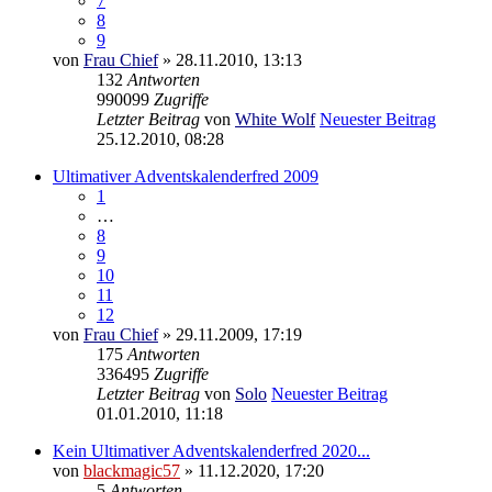
7
8
9
von
Frau Chief
» 28.11.2010, 13:13
132
Antworten
990099
Zugriffe
Letzter Beitrag
von
White Wolf
Neuester Beitrag
25.12.2010, 08:28
Ultimativer Adventskalenderfred 2009
1
…
8
9
10
11
12
von
Frau Chief
» 29.11.2009, 17:19
175
Antworten
336495
Zugriffe
Letzter Beitrag
von
Solo
Neuester Beitrag
01.01.2010, 11:18
Kein Ultimativer Adventskalenderfred 2020...
von
blackmagic57
» 11.12.2020, 17:20
5
Antworten