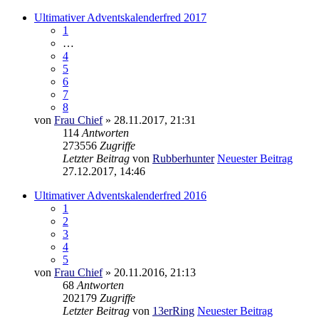
Ultimativer Adventskalenderfred 2017
1
…
4
5
6
7
8
von
Frau Chief
» 28.11.2017, 21:31
114
Antworten
273556
Zugriffe
Letzter Beitrag
von
Rubberhunter
Neuester Beitrag
27.12.2017, 14:46
Ultimativer Adventskalenderfred 2016
1
2
3
4
5
von
Frau Chief
» 20.11.2016, 21:13
68
Antworten
202179
Zugriffe
Letzter Beitrag
von
13erRing
Neuester Beitrag