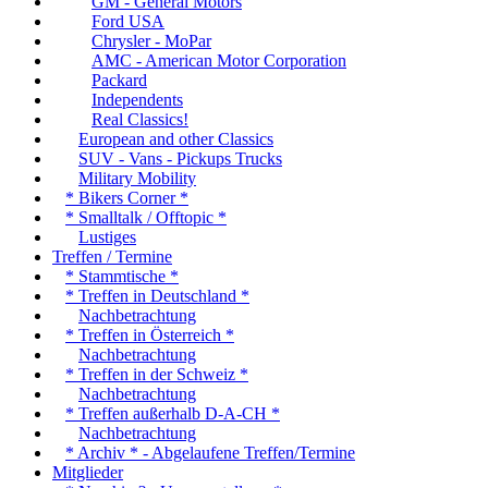
GM - General Motors
Ford USA
Chrysler - MoPar
AMC - American Motor Corporation
Packard
Independents
Real Classics!
European and other Classics
SUV - Vans - Pickups Trucks
Military Mobility
* Bikers Corner *
* Smalltalk / Offtopic *
Lustiges
Treffen / Termine
* Stammtische *
* Treffen in Deutschland *
Nachbetrachtung
* Treffen in Österreich *
Nachbetrachtung
* Treffen in der Schweiz *
Nachbetrachtung
* Treffen außerhalb D-A-CH *
Nachbetrachtung
* Archiv * - Abgelaufene Treffen/Termine
Mitglieder