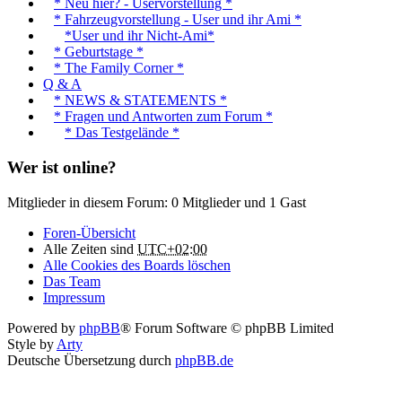
* Neu hier? - Uservorstellung *
* Fahrzeugvorstellung - User und ihr Ami *
*User und ihr Nicht-Ami*
* Geburtstage *
* The Family Corner *
Q & A
* NEWS & STATEMENTS *
* Fragen und Antworten zum Forum *
* Das Testgelände *
Wer ist online?
Mitglieder in diesem Forum: 0 Mitglieder und 1 Gast
Foren-Übersicht
Alle Zeiten sind
UTC+02:00
Alle Cookies des Boards löschen
Das Team
Impressum
Powered by
phpBB
® Forum Software © phpBB Limited
Style by
Arty
Deutsche Übersetzung durch
phpBB.de