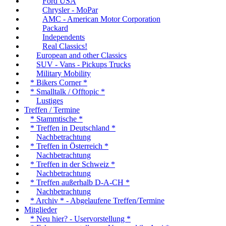
Ford USA
Chrysler - MoPar
AMC - American Motor Corporation
Packard
Independents
Real Classics!
European and other Classics
SUV - Vans - Pickups Trucks
Military Mobility
* Bikers Corner *
* Smalltalk / Offtopic *
Lustiges
Treffen / Termine
* Stammtische *
* Treffen in Deutschland *
Nachbetrachtung
* Treffen in Österreich *
Nachbetrachtung
* Treffen in der Schweiz *
Nachbetrachtung
* Treffen außerhalb D-A-CH *
Nachbetrachtung
* Archiv * - Abgelaufene Treffen/Termine
Mitglieder
* Neu hier? - Uservorstellung *