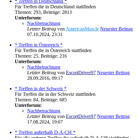
* Treffen in Deutschland *
Für Treffen die in Deutschland stattfinden
Themen
:
293
,
Beiträge
:
2813
Unterforum:
Nachbetrachtung
Letzter Beitrag
von
AmericanMuscle
Neuester Beitrag
07.10.2024, 23:31
* Treffen in Österreich *
Für Treffen die in Österreich stattfinden
Themen
:
25
,
Beiträge
:
216
Unterforum:
Nachbetrachtung
Letzter Beitrag
von
EscortDriver97
Neuester Beitrag
28.09.2016, 09:17
* Treffen in der Schweiz *
Für Treffen die in der Schweiz stattfinden
Themen
:
84
,
Beiträge
:
685
Unterforum:
Nachbetrachtung
Letzter Beitrag
von
EscortDriver97
Neuester Beitrag
17.08.2024, 19:07
* Treffen außerhalb D-A-CH *
Für alle anderen Treffen die außerhalb D-A-CH stattfinden