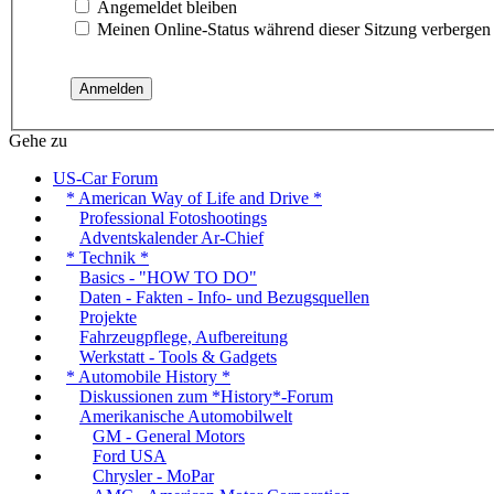
Angemeldet bleiben
Meinen Online-Status während dieser Sitzung verbergen
Gehe zu
US-Car Forum
* American Way of Life and Drive *
Professional Fotoshootings
Adventskalender Ar-Chief
* Technik *
Basics - "HOW TO DO"
Daten - Fakten - Info- und Bezugsquellen
Projekte
Fahrzeugpflege, Aufbereitung
Werkstatt - Tools & Gadgets
* Automobile History *
Diskussionen zum *History*-Forum
Amerikanische Automobilwelt
GM - General Motors
Ford USA
Chrysler - MoPar