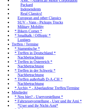
AMC - American Motor Corporation
Packard
Independents
Real Classics!
European and other Classics
SUV - Vans - Pickups Trucks
Military Mobility
* Bikers Corner *
* Smalltalk / Offtopic *
Lustiges
Treffen / Termine
* Stammtische *
* Treffen in Deutschland *
Nachbetrachtung
* Treffen in Österreich *
Nachbetrachtung
* Treffen in der Schweiz *
Nachbetrachtung
* Treffen außerhalb D-A-CH *
Nachbetrachtung
* Archiv * - Abgelaufene Treffen/Termine
Mitglieder
* Neu hier? - Uservorstellung *
* Fahrzeugvorstellung - User und ihr Ami *
*User und ihr Nicht-Ami*