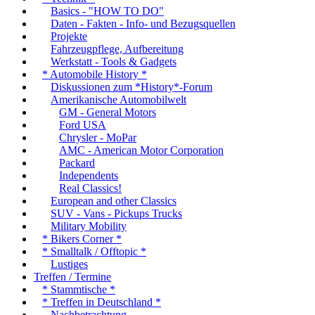
Basics - "HOW TO DO"
Daten - Fakten - Info- und Bezugsquellen
Projekte
Fahrzeugpflege, Aufbereitung
Werkstatt - Tools & Gadgets
* Automobile History *
Diskussionen zum *History*-Forum
Amerikanische Automobilwelt
GM - General Motors
Ford USA
Chrysler - MoPar
AMC - American Motor Corporation
Packard
Independents
Real Classics!
European and other Classics
SUV - Vans - Pickups Trucks
Military Mobility
* Bikers Corner *
* Smalltalk / Offtopic *
Lustiges
Treffen / Termine
* Stammtische *
* Treffen in Deutschland *
Nachbetrachtung