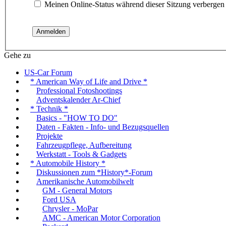
Meinen Online-Status während dieser Sitzung verbergen
Gehe zu
US-Car Forum
* American Way of Life and Drive *
Professional Fotoshootings
Adventskalender Ar-Chief
* Technik *
Basics - "HOW TO DO"
Daten - Fakten - Info- und Bezugsquellen
Projekte
Fahrzeugpflege, Aufbereitung
Werkstatt - Tools & Gadgets
* Automobile History *
Diskussionen zum *History*-Forum
Amerikanische Automobilwelt
GM - General Motors
Ford USA
Chrysler - MoPar
AMC - American Motor Corporation