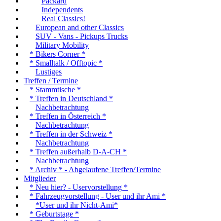
Packard
Independents
Real Classics!
European and other Classics
SUV - Vans - Pickups Trucks
Military Mobility
* Bikers Corner *
* Smalltalk / Offtopic *
Lustiges
Treffen / Termine
* Stammtische *
* Treffen in Deutschland *
Nachbetrachtung
* Treffen in Österreich *
Nachbetrachtung
* Treffen in der Schweiz *
Nachbetrachtung
* Treffen außerhalb D-A-CH *
Nachbetrachtung
* Archiv * - Abgelaufene Treffen/Termine
Mitglieder
* Neu hier? - Uservorstellung *
* Fahrzeugvorstellung - User und ihr Ami *
*User und ihr Nicht-Ami*
* Geburtstage *