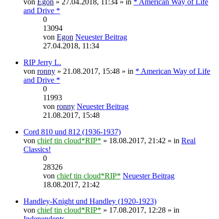
von
Egon
» 27.04.2018, 11:34 » in
* American Way of Life
and Drive *
0
13094
von
Egon
Neuester Beitrag
27.04.2018, 11:34
RIP Jerry L.
von
ronny
» 21.08.2017, 15:48 » in
* American Way of Life
and Drive *
0
11993
von
ronny
Neuester Beitrag
21.08.2017, 15:48
Cord 810 und 812 (1936-1937)
von
chief tin cloud*RIP*
» 18.08.2017, 21:42 » in
Real
Classics!
0
28326
von
chief tin cloud*RIP*
Neuester Beitrag
18.08.2017, 21:42
Handley-Knight und Handley (1920-1923)
von
chief tin cloud*RIP*
» 17.08.2017, 12:28 » in
Independents