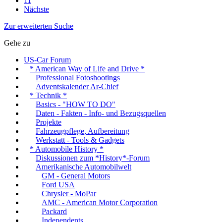
11
Nächste
Zur erweiterten Suche
Gehe zu
US-Car Forum
* American Way of Life and Drive *
Professional Fotoshootings
Adventskalender Ar-Chief
* Technik *
Basics - "HOW TO DO"
Daten - Fakten - Info- und Bezugsquellen
Projekte
Fahrzeugpflege, Aufbereitung
Werkstatt - Tools & Gadgets
* Automobile History *
Diskussionen zum *History*-Forum
Amerikanische Automobilwelt
GM - General Motors
Ford USA
Chrysler - MoPar
AMC - American Motor Corporation
Packard
Independents