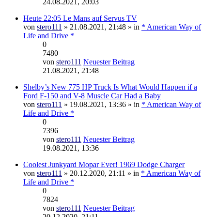
24.08.2021, 20:03
Heute 22:05 Le Mans auf Servus TV
von
stero111
» 21.08.2021, 21:48 » in
* American Way of
Life and Drive *
0
7480
von
stero111
Neuester Beitrag
21.08.2021, 21:48
Shelby’s New 775 HP Truck Is What Would Happen if a
Ford F-150 and V-8 Muscle Car Had a Baby
von
stero111
» 19.08.2021, 13:36 » in
* American Way of
Life and Drive *
0
7396
von
stero111
Neuester Beitrag
19.08.2021, 13:36
Coolest Junkyard Mopar Ever! 1969 Dodge Charger
von
stero111
» 20.12.2020, 21:11 » in
* American Way of
Life and Drive *
0
7824
von
stero111
Neuester Beitrag
20.12.2020, 21:11