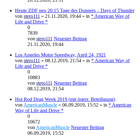
Heute ZDF neo 20:15 Tage des Donners – Days of Thunder
von
stero111
» 21.11.2020, 19:44 » in
* American Way of
Life and Drive *
0
7839
von
stero111
Neuester Beitrag
21.11.2020, 19:44
Los Angeles Motor Speedway, April 24, 1921
von
stero111
» 08.12.2019, 21:54 » in
* American Way of
Life and Drive *
0
10883
von
stero111
Neuester Beitrag
08.12.2019, 21:54
Hot Rod Drag Week 2019 (mit österr. Beteiligung)
von
AmericanMuscle
» 06.09.2019, 15:52 » in
* American
Way of Life and Drive *
0
10672
von
AmericanMuscle
Neuester Beitrag
06.09.2019, 15:52