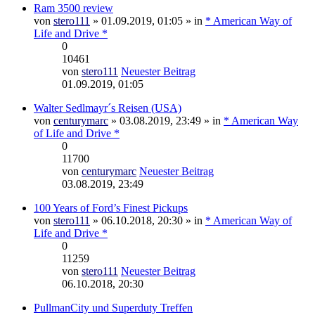
Ram 3500 review
von
stero111
» 01.09.2019, 01:05 » in
* American Way of
Life and Drive *
0
10461
von
stero111
Neuester Beitrag
01.09.2019, 01:05
Walter Sedlmayr´s Reisen (USA)
von
centurymarc
» 03.08.2019, 23:49 » in
* American Way
of Life and Drive *
0
11700
von
centurymarc
Neuester Beitrag
03.08.2019, 23:49
100 Years of Ford’s Finest Pickups
von
stero111
» 06.10.2018, 20:30 » in
* American Way of
Life and Drive *
0
11259
von
stero111
Neuester Beitrag
06.10.2018, 20:30
PullmanCity und Superduty Treffen