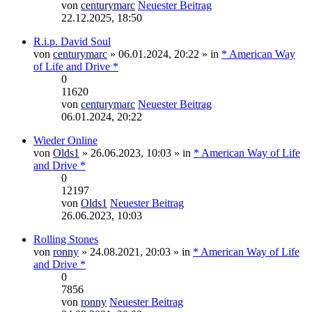
von
centurymarc
Neuester Beitrag
22.12.2025, 18:50
R.i.p. David Soul
von
centurymarc
» 06.01.2024, 20:22 » in
* American Way
of Life and Drive *
0
11620
von
centurymarc
Neuester Beitrag
06.01.2024, 20:22
Wieder Online
von
Olds1
» 26.06.2023, 10:03 » in
* American Way of Life
and Drive *
0
12197
von
Olds1
Neuester Beitrag
26.06.2023, 10:03
Rolling Stones
von
ronny
» 24.08.2021, 20:03 » in
* American Way of Life
and Drive *
0
7856
von
ronny
Neuester Beitrag