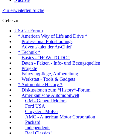
Nächste
Zur erweiterten Suche
Gehe zu
US-Car Forum
* American Way of Life and Drive *
Professional Fotoshootings
Adventskalender Ar-Chief
* Technik *
Basics - "HOW TO DO"
Daten - Fakten - Info- und Bezugsquellen
Projekte
Fahrzeugpflege, Aufbereitung
Werkstatt - Tools & Gadgets
* Automobile History *
Diskussionen zum *History*-Forum
Amerikanische Automobilwelt
GM - General Motors
Ford USA
Chrysler - MoPar
AMC - American Motor Corporation
Packard
Independents
Real Classics!