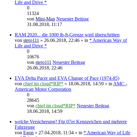
Life and Drive *
0
11324
von
Mini-Man
Neuester Beitrag
31.08.2018, 11:17
RAM 2020... die 1000 lb-ft-Grenze wird überschritten
von
stero111
» 26.06.2018, 22:46 » in
* American Way of
Life and Drive *
0
10676
von
stero111
Neuester Beitrag
26.06.2018, 22:46
EVA Delta Pacer und EVA Change of Pace (1974-85)
von
chief tin cloud*RIP*
» 18.06.2018, 14:59 » in
AMC -
American Motor Corporation
0
28645
von
chief tin cloud*RIP*
Neuester Beitrag
18.06.2018, 14:59
welche Versicherung? Für 07er Kennzeichen und mehrere
Fahrzeuge
von
Egon
» 27.04.2018, 11:34 » in
* American Way of Life