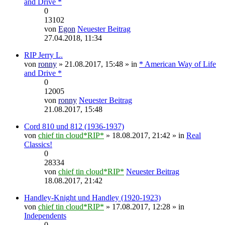
and Drive *
0
13102
von
Egon
Neuester Beitrag
27.04.2018, 11:34
RIP Jerry L.
von
ronny
» 21.08.2017, 15:48 » in
* American Way of Life
and Drive *
0
12005
von
ronny
Neuester Beitrag
21.08.2017, 15:48
Cord 810 und 812 (1936-1937)
von
chief tin cloud*RIP*
» 18.08.2017, 21:42 » in
Real
Classics!
0
28334
von
chief tin cloud*RIP*
Neuester Beitrag
18.08.2017, 21:42
Handley-Knight und Handley (1920-1923)
von
chief tin cloud*RIP*
» 17.08.2017, 12:28 » in
Independents
0