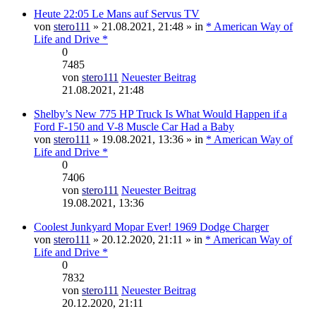
Heute 22:05 Le Mans auf Servus TV
von
stero111
» 21.08.2021, 21:48 » in
* American Way of
Life and Drive *
0
7485
von
stero111
Neuester Beitrag
21.08.2021, 21:48
Shelby’s New 775 HP Truck Is What Would Happen if a
Ford F-150 and V-8 Muscle Car Had a Baby
von
stero111
» 19.08.2021, 13:36 » in
* American Way of
Life and Drive *
0
7406
von
stero111
Neuester Beitrag
19.08.2021, 13:36
Coolest Junkyard Mopar Ever! 1969 Dodge Charger
von
stero111
» 20.12.2020, 21:11 » in
* American Way of
Life and Drive *
0
7832
von
stero111
Neuester Beitrag
20.12.2020, 21:11