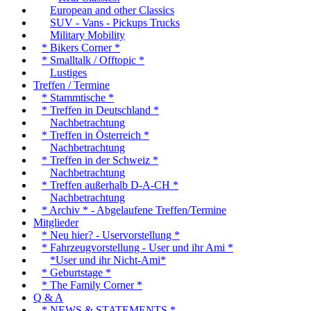
European and other Classics
SUV - Vans - Pickups Trucks
Military Mobility
* Bikers Corner *
* Smalltalk / Offtopic *
Lustiges
Treffen / Termine
* Stammtische *
* Treffen in Deutschland *
Nachbetrachtung
* Treffen in Österreich *
Nachbetrachtung
* Treffen in der Schweiz *
Nachbetrachtung
* Treffen außerhalb D-A-CH *
Nachbetrachtung
* Archiv * - Abgelaufene Treffen/Termine
Mitglieder
* Neu hier? - Uservorstellung *
* Fahrzeugvorstellung - User und ihr Ami *
*User und ihr Nicht-Ami*
* Geburtstage *
* The Family Corner *
Q & A
* NEWS & STATEMENTS *