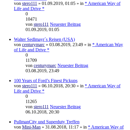
von
stero111
» 01.09.2019, 01:05 » in
* American Way of
Life and Drive *
0
10471
von
stero111
Neuester Beitrag
01.09.2019, 01:05
Walter Sedlmayr´s Reisen (USA)
von
centurymarc
» 03.08.2019, 23:49 » in
* American Way
of Life and Drive *
0
11709
von
centurymarc
Neuester Beitrag
03.08.2019, 23:49
100 Years of Ford’s Finest Pickups
von
stero111
» 06.10.2018, 20:30 » in
* American Way of
Life and Drive *
0
11265
von
stero111
Neuester Beitrag
06.10.2018, 20:30
PullmanCity und Superduty Treffen
von
Mini-Man
» 31.08.2018, 11:17 » in
* American Way of