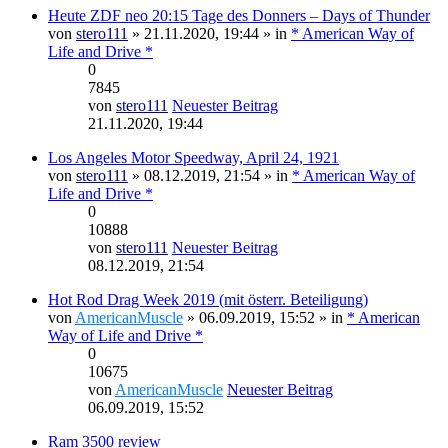
Heute ZDF neo 20:15 Tage des Donners – Days of Thunder
von
stero111
» 21.11.2020, 19:44 » in
* American Way of
Life and Drive *
0
7845
von
stero111
Neuester Beitrag
21.11.2020, 19:44
Los Angeles Motor Speedway, April 24, 1921
von
stero111
» 08.12.2019, 21:54 » in
* American Way of
Life and Drive *
0
10888
von
stero111
Neuester Beitrag
08.12.2019, 21:54
Hot Rod Drag Week 2019 (mit österr. Beteiligung)
von
AmericanMuscle
» 06.09.2019, 15:52 » in
* American
Way of Life and Drive *
0
10675
von
AmericanMuscle
Neuester Beitrag
06.09.2019, 15:52
Ram 3500 review