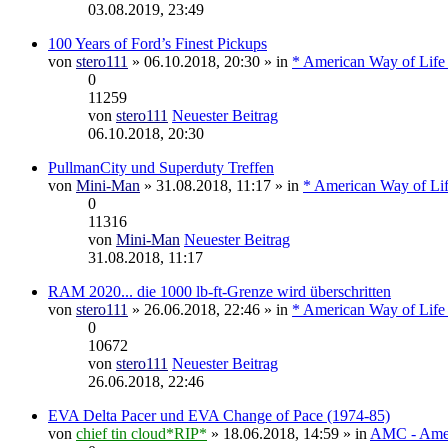
03.08.2019, 23:49
100 Years of Ford’s Finest Pickups
von
stero111
» 06.10.2018, 20:30 » in
* American Way of Life
0
11259
von
stero111
Neuester Beitrag
06.10.2018, 20:30
PullmanCity und Superduty Treffen
von
Mini-Man
» 31.08.2018, 11:17 » in
* American Way of Lif
0
11316
von
Mini-Man
Neuester Beitrag
31.08.2018, 11:17
RAM 2020... die 1000 lb-ft-Grenze wird überschritten
von
stero111
» 26.06.2018, 22:46 » in
* American Way of Life
0
10672
von
stero111
Neuester Beitrag
26.06.2018, 22:46
EVA Delta Pacer und EVA Change of Pace (1974-85)
von
chief tin cloud*RIP*
» 18.06.2018, 14:59 » in
AMC - Amer