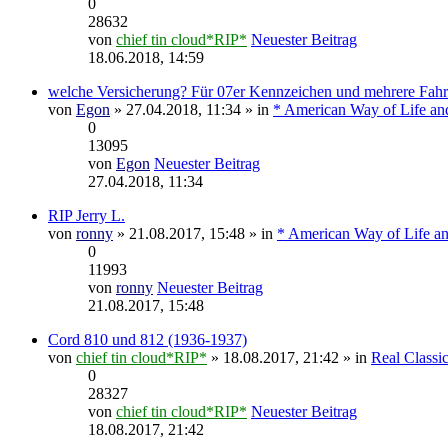
0
28632
von
chief tin cloud*RIP*
Neuester Beitrag
18.06.2018, 14:59
welche Versicherung? Für 07er Kennzeichen und mehrere Fah
von
Egon
» 27.04.2018, 11:34 » in
* American Way of Life an
0
13095
von
Egon
Neuester Beitrag
27.04.2018, 11:34
RIP Jerry L.
von
ronny
» 21.08.2017, 15:48 » in
* American Way of Life an
0
11993
von
ronny
Neuester Beitrag
21.08.2017, 15:48
Cord 810 und 812 (1936-1937)
von
chief tin cloud*RIP*
» 18.08.2017, 21:42 » in
Real Classic
0
28327
von
chief tin cloud*RIP*
Neuester Beitrag
18.08.2017, 21:42