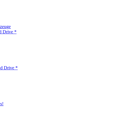
rzeuge
d Drive *
d Drive *
s!