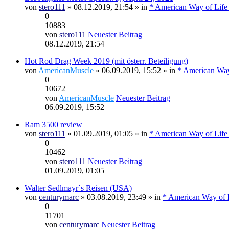
von
stero111
» 08.12.2019, 21:54 » in
* American Way of Life
0
10883
von
stero111
Neuester Beitrag
08.12.2019, 21:54
Hot Rod Drag Week 2019 (mit österr. Beteiligung)
von
AmericanMuscle
» 06.09.2019, 15:52 » in
* American Way
0
10672
von
AmericanMuscle
Neuester Beitrag
06.09.2019, 15:52
Ram 3500 review
von
stero111
» 01.09.2019, 01:05 » in
* American Way of Life
0
10462
von
stero111
Neuester Beitrag
01.09.2019, 01:05
Walter Sedlmayr´s Reisen (USA)
von
centurymarc
» 03.08.2019, 23:49 » in
* American Way of L
0
11701
von
centurymarc
Neuester Beitrag