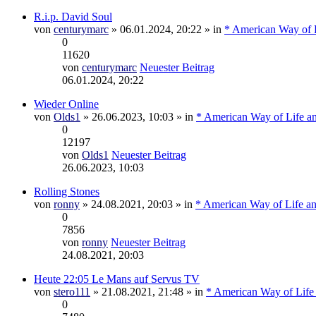
R.i.p. David Soul
von
centurymarc
» 06.01.2024, 20:22 » in
* American Way of L
0
11620
von
centurymarc
Neuester Beitrag
06.01.2024, 20:22
Wieder Online
von
Olds1
» 26.06.2023, 10:03 » in
* American Way of Life a
0
12197
von
Olds1
Neuester Beitrag
26.06.2023, 10:03
Rolling Stones
von
ronny
» 24.08.2021, 20:03 » in
* American Way of Life an
0
7856
von
ronny
Neuester Beitrag
24.08.2021, 20:03
Heute 22:05 Le Mans auf Servus TV
von
stero111
» 21.08.2021, 21:48 » in
* American Way of Life
0