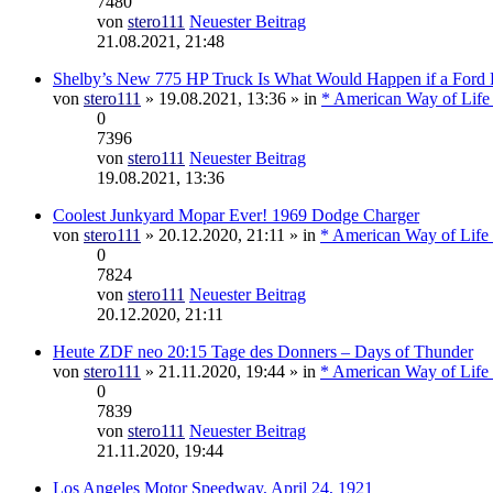
7480
von
stero111
Neuester Beitrag
21.08.2021, 21:48
Shelby’s New 775 HP Truck Is What Would Happen if a Ford
von
stero111
» 19.08.2021, 13:36 » in
* American Way of Life
0
7396
von
stero111
Neuester Beitrag
19.08.2021, 13:36
Coolest Junkyard Mopar Ever! 1969 Dodge Charger
von
stero111
» 20.12.2020, 21:11 » in
* American Way of Life 
0
7824
von
stero111
Neuester Beitrag
20.12.2020, 21:11
Heute ZDF neo 20:15 Tage des Donners – Days of Thunder
von
stero111
» 21.11.2020, 19:44 » in
* American Way of Life 
0
7839
von
stero111
Neuester Beitrag
21.11.2020, 19:44
Los Angeles Motor Speedway, April 24, 1921