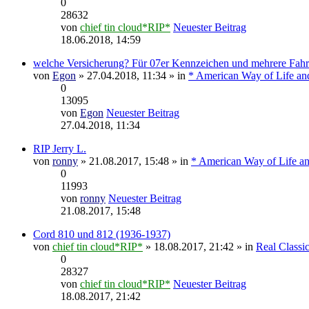
0
28632
von
chief tin cloud*RIP*
Neuester Beitrag
18.06.2018, 14:59
welche Versicherung? Für 07er Kennzeichen und mehrere Fah
von
Egon
» 27.04.2018, 11:34 » in
* American Way of Life an
0
13095
von
Egon
Neuester Beitrag
27.04.2018, 11:34
RIP Jerry L.
von
ronny
» 21.08.2017, 15:48 » in
* American Way of Life an
0
11993
von
ronny
Neuester Beitrag
21.08.2017, 15:48
Cord 810 und 812 (1936-1937)
von
chief tin cloud*RIP*
» 18.08.2017, 21:42 » in
Real Classic
0
28327
von
chief tin cloud*RIP*
Neuester Beitrag
18.08.2017, 21:42