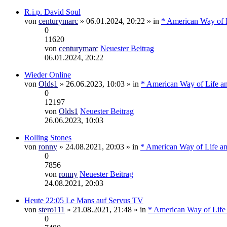
R.i.p. David Soul
von
centurymarc
» 06.01.2024, 20:22 » in
* American Way of L
0
11620
von
centurymarc
Neuester Beitrag
06.01.2024, 20:22
Wieder Online
von
Olds1
» 26.06.2023, 10:03 » in
* American Way of Life a
0
12197
von
Olds1
Neuester Beitrag
26.06.2023, 10:03
Rolling Stones
von
ronny
» 24.08.2021, 20:03 » in
* American Way of Life an
0
7856
von
ronny
Neuester Beitrag
24.08.2021, 20:03
Heute 22:05 Le Mans auf Servus TV
von
stero111
» 21.08.2021, 21:48 » in
* American Way of Life
0