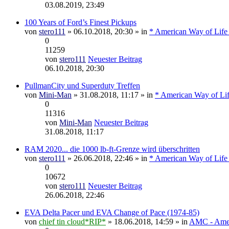
03.08.2019, 23:49
100 Years of Ford’s Finest Pickups
von
stero111
» 06.10.2018, 20:30 » in
* American Way of Life
0
11259
von
stero111
Neuester Beitrag
06.10.2018, 20:30
PullmanCity und Superduty Treffen
von
Mini-Man
» 31.08.2018, 11:17 » in
* American Way of Lif
0
11316
von
Mini-Man
Neuester Beitrag
31.08.2018, 11:17
RAM 2020... die 1000 lb-ft-Grenze wird überschritten
von
stero111
» 26.06.2018, 22:46 » in
* American Way of Life
0
10672
von
stero111
Neuester Beitrag
26.06.2018, 22:46
EVA Delta Pacer und EVA Change of Pace (1974-85)
von
chief tin cloud*RIP*
» 18.06.2018, 14:59 » in
AMC - Amer