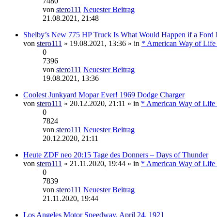
7480
von
stero111
Neuester Beitrag
21.08.2021, 21:48
Shelby’s New 775 HP Truck Is What Would Happen if a Ford
von
stero111
» 19.08.2021, 13:36 » in
* American Way of Life
0
7396
von
stero111
Neuester Beitrag
19.08.2021, 13:36
Coolest Junkyard Mopar Ever! 1969 Dodge Charger
von
stero111
» 20.12.2020, 21:11 » in
* American Way of Life 
0
7824
von
stero111
Neuester Beitrag
20.12.2020, 21:11
Heute ZDF neo 20:15 Tage des Donners – Days of Thunder
von
stero111
» 21.11.2020, 19:44 » in
* American Way of Life 
0
7839
von
stero111
Neuester Beitrag
21.11.2020, 19:44
Los Angeles Motor Speedway, April 24, 1921