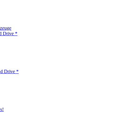
rzeuge
d Drive *
d Drive *
s!