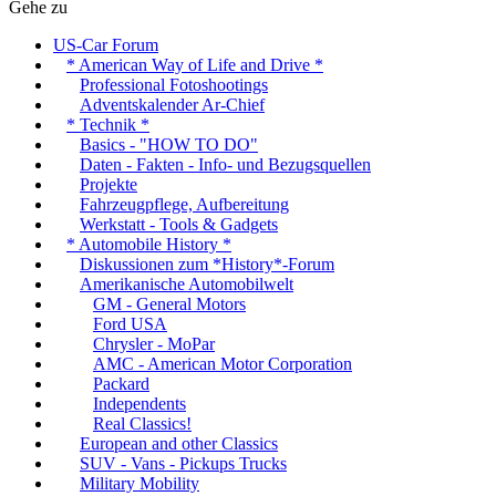
Gehe zu
US-Car Forum
* American Way of Life and Drive *
Professional Fotoshootings
Adventskalender Ar-Chief
* Technik *
Basics - "HOW TO DO"
Daten - Fakten - Info- und Bezugsquellen
Projekte
Fahrzeugpflege, Aufbereitung
Werkstatt - Tools & Gadgets
* Automobile History *
Diskussionen zum *History*-Forum
Amerikanische Automobilwelt
GM - General Motors
Ford USA
Chrysler - MoPar
AMC - American Motor Corporation
Packard
Independents
Real Classics!
European and other Classics
SUV - Vans - Pickups Trucks
Military Mobility