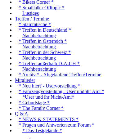
* Bikers Corner *
* Smalltalk / Offtopic *
Lustiges
Treffen / Termine
* Stammtische *
* Treffen in Deutschland *
Nachbetrachtung
* Treffen in Österreich *
Nachbetrachtung
* Treffen in der Schweiz *
Nachbetrachtung
* Treffen außerhalb D-A-CH *
Nachbetrachtung
* Archiv * - Abgelaufene Treffen/Termine
Mitglieder
* Neu hier? - Uservorstellung *
* Fahrzeugvorstellung - User und ihr Ami *
*User und ihr Nicht-Ami*
* Geburtstage *
* The Family Corner *
Q & A
* NEWS & STATEMENTS *
* Fragen und Antworten zum Forum *
* Das Testgelände *