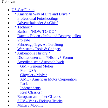
Gehe zu
US-Car Forum
* American Way of Life and Drive *
Professional Fotoshootings
Adventskalender Ar-Chief
* Technik *
Basics - "HOW TO DO"
Daten - Fakten - Info- und Bezugsquellen
Projekte
Fahrzeugpflege, Aufbereitung
Werkstatt - Tools & Gadgets
* Automobile History *
Diskussionen zum *History*-Forum
Amerikanische Automobilwelt
GM - General Motors
Ford USA
Chrysler - MoPar
AMC - American Motor Corporation
Packard
Independents
Real Classics!
European and other Classics
SUV - Vans - Pickups Trucks
Military Mobility