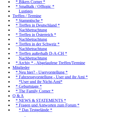
* Bikers Corner *
* Smalltalk / Offtopic *
Lustiges
Treffen / Termine
* Stammtische *
* Treffen in Deutschland *
Nachbetrachtung
* Treffen in Österreich *
Nachbetrachtung
* Treffen in der Schweiz *
Nachbetrachtung
* Treffen außerhalb D-A-CH *
Nachbetrachtung
* Archiv * - Abgelaufene Treffen/Termine
Mitglieder
* Neu hier? - Uservorstellung *
* Fahrzeugvorstellung - User und ihr Ami *
*User und ihr Nicht-Ami*
* Geburtstage *
* The Family Corner *
Q & A
* NEWS & STATEMENTS *
* Fragen und Antworten zum Forum *
* Das Testgelände *