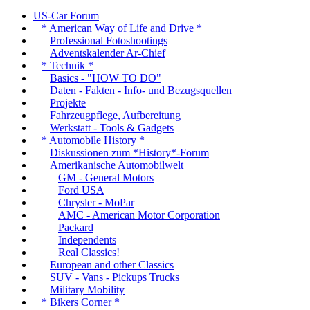
US-Car Forum
* American Way of Life and Drive *
Professional Fotoshootings
Adventskalender Ar-Chief
* Technik *
Basics - "HOW TO DO"
Daten - Fakten - Info- und Bezugsquellen
Projekte
Fahrzeugpflege, Aufbereitung
Werkstatt - Tools & Gadgets
* Automobile History *
Diskussionen zum *History*-Forum
Amerikanische Automobilwelt
GM - General Motors
Ford USA
Chrysler - MoPar
AMC - American Motor Corporation
Packard
Independents
Real Classics!
European and other Classics
SUV - Vans - Pickups Trucks
Military Mobility
* Bikers Corner *