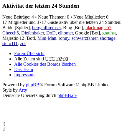
Aktivität der letzten 24 Stunden
Neue Beiträge: 4 • Neue Themen: 0 • Neue Mitglieder: 0
17 Mitglieder und 3717 Gäste aktiv über die letzten 24 Stunden:
Baidu [Spider]
,
bergaufbremser
,
Bing [Bot]
,
blackmagic57
,
Cheech5
,
Diefenbaker
,
DoD
,
elhomer
,
Google [Bot]
,
grauhst
,
Majestic-12 [Bot]
,
Mini-Man
,
ronny
,
schwarzfahrer
,
shortage
,
stero111
,
zos
Foren-Übersicht
Alle Zeiten sind
UTC+02:00
Alle Cookies des Boards löschen
Das Team
Impressum
Powered by
phpBB
® Forum Software © phpBB Limited
Style by
Arty
Deutsche Übersetzung durch
phpBB.de
⇧
⇩