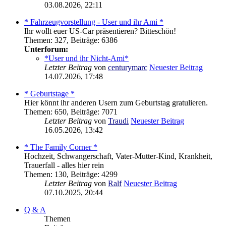
03.08.2026, 22:11
* Fahrzeugvorstellung - User und ihr Ami *
Ihr wollt euer US-Car präsentieren? Bitteschön!
Themen
:
327
,
Beiträge
:
6386
Unterforum:
*User und ihr Nicht-Ami*
Letzter Beitrag
von
centurymarc
Neuester Beitrag
14.07.2026, 17:48
* Geburtstage *
Hier könnt ihr anderen Usern zum Geburtstag gratulieren.
Themen
:
650
,
Beiträge
:
7071
Letzter Beitrag
von
Traudi
Neuester Beitrag
16.05.2026, 13:42
* The Family Corner *
Hochzeit, Schwangerschaft, Vater-Mutter-Kind, Krankheit,
Trauerfall - alles hier rein
Themen
:
130
,
Beiträge
:
4299
Letzter Beitrag
von
Ralf
Neuester Beitrag
07.10.2025, 20:44
Q & A
Themen