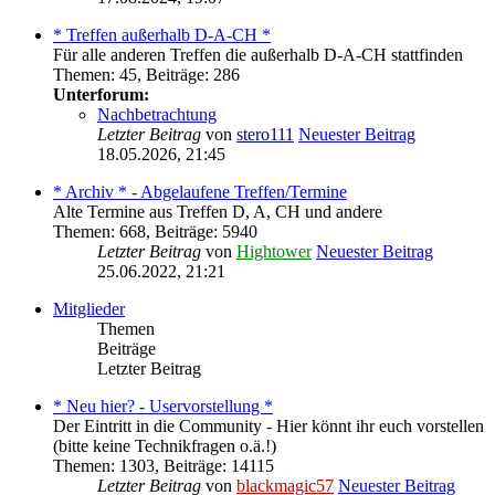
* Treffen außerhalb D-A-CH *
Für alle anderen Treffen die außerhalb D-A-CH stattfinden
Themen
:
45
,
Beiträge
:
286
Unterforum:
Nachbetrachtung
Letzter Beitrag
von
stero111
Neuester Beitrag
18.05.2026, 21:45
* Archiv * - Abgelaufene Treffen/Termine
Alte Termine aus Treffen D, A, CH und andere
Themen
:
668
,
Beiträge
:
5940
Letzter Beitrag
von
Hightower
Neuester Beitrag
25.06.2022, 21:21
Mitglieder
Themen
Beiträge
Letzter Beitrag
* Neu hier? - Uservorstellung *
Der Eintritt in die Community - Hier könnt ihr euch vorstellen
(bitte keine Technikfragen o.ä.!)
Themen
:
1303
,
Beiträge
:
14115
Letzter Beitrag
von
blackmagic57
Neuester Beitrag