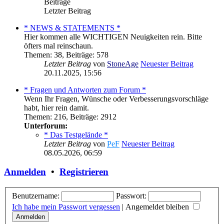
Beiträge
Letzter Beitrag
* NEWS & STATEMENTS *
Hier kommen alle WICHTIGEN Neuigkeiten rein. Bitte
öfters mal reinschaun.
Themen
:
38
,
Beiträge
:
578
Letzter Beitrag
von
StoneAge
Neuester Beitrag
20.11.2025, 15:56
* Fragen und Antworten zum Forum *
Wenn Ihr Fragen, Wünsche oder Verbesserungsvorschläge
habt, hier rein damit.
Themen
:
216
,
Beiträge
:
2912
Unterforum:
* Das Testgelände *
Letzter Beitrag
von
PeF
Neuester Beitrag
08.05.2026, 06:59
Anmelden
•
Registrieren
Benutzername:
Passwort:
Ich habe mein Passwort vergessen
|
Angemeldet bleiben