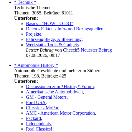
* Technik *
Technische Themen
Themen
:
3055
,
Beiträge
:
61011
Unterforen:
Basics - "HOW TO DO"
,
Daten - Fakten - Info- und Bezugsquellen
,
Projekte
,
Fahrzeugpflege, Aufbereitung
,
Werkstatt - Tools & Gadgets
Letzter Beitrag
von
Cheech5
Neuester Beitrag
07.08.2026, 08:17
* Automobile History *
Automobile Geschichte und mehr zum Stöbern
Themen
:
198
,
Beiträge
:
425
Unterforen:
Diskussionen zum *History*-Forum
,
Amerikanische Automobilwelt
,
GM - General Motors
,
Ford USA
,
Chrysler - MoPar
,
AMC - American Motor Corporation
,
Packard
,
Independents
,
Real Classics!