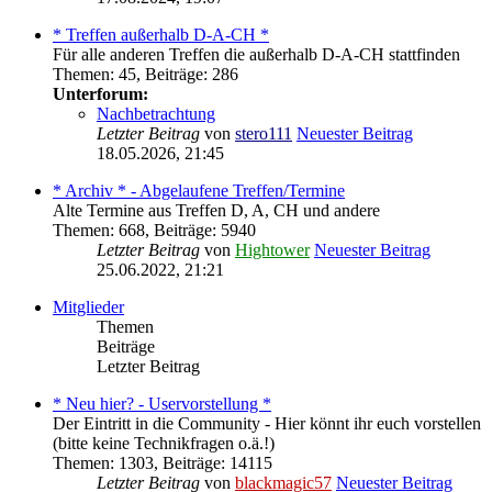
* Treffen außerhalb D-A-CH *
Für alle anderen Treffen die außerhalb D-A-CH stattfinden
Themen
:
45
,
Beiträge
:
286
Unterforum:
Nachbetrachtung
Letzter Beitrag
von
stero111
Neuester Beitrag
18.05.2026, 21:45
* Archiv * - Abgelaufene Treffen/Termine
Alte Termine aus Treffen D, A, CH und andere
Themen
:
668
,
Beiträge
:
5940
Letzter Beitrag
von
Hightower
Neuester Beitrag
25.06.2022, 21:21
Mitglieder
Themen
Beiträge
Letzter Beitrag
* Neu hier? - Uservorstellung *
Der Eintritt in die Community - Hier könnt ihr euch vorstellen
(bitte keine Technikfragen o.ä.!)
Themen
:
1303
,
Beiträge
:
14115
Letzter Beitrag
von
blackmagic57
Neuester Beitrag