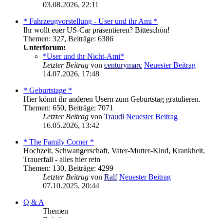
03.08.2026, 22:11
* Fahrzeugvorstellung - User und ihr Ami *
Ihr wollt euer US-Car präsentieren? Bitteschön!
Themen
:
327
,
Beiträge
:
6386
Unterforum:
*User und ihr Nicht-Ami*
Letzter Beitrag
von
centurymarc
Neuester Beitrag
14.07.2026, 17:48
* Geburtstage *
Hier könnt ihr anderen Usern zum Geburtstag gratulieren.
Themen
:
650
,
Beiträge
:
7071
Letzter Beitrag
von
Traudi
Neuester Beitrag
16.05.2026, 13:42
* The Family Corner *
Hochzeit, Schwangerschaft, Vater-Mutter-Kind, Krankheit,
Trauerfall - alles hier rein
Themen
:
130
,
Beiträge
:
4299
Letzter Beitrag
von
Ralf
Neuester Beitrag
07.10.2025, 20:44
Q & A
Themen