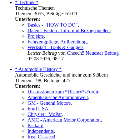
* Technik *
Technische Themen
Themen
:
3055
,
Beiträge
:
61011
Unterforen:
Basics - "HOW TO DO"
,
Daten - Fakten - Info- und Bezugsquellen
,
Projekte
,
Fahrzeugpflege, Aufbereitung
,
Werkstatt - Tools & Gadgets
Letzter Beitrag
von
Cheech5
Neuester Beitrag
07.08.2026, 08:17
* Automobile History *
Automobile Geschichte und mehr zum Stöbern
Themen
:
198
,
Beiträge
:
425
Unterforen:
Diskussionen zum *History*-Forum
,
Amerikanische Automobilwelt
,
GM - General Motors
,
Ford USA
,
Chrysler - MoPar
,
AMC - American Motor Corporation
,
Packard
,
Independents
,
Real Classics!