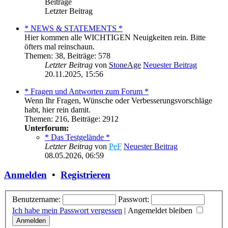
Beiträge
Letzter Beitrag
* NEWS & STATEMENTS *
Hier kommen alle WICHTIGEN Neuigkeiten rein. Bitte
öfters mal reinschaun.
Themen
:
38
,
Beiträge
:
578
Letzter Beitrag
von
StoneAge
Neuester Beitrag
20.11.2025, 15:56
* Fragen und Antworten zum Forum *
Wenn Ihr Fragen, Wünsche oder Verbesserungsvorschläge
habt, hier rein damit.
Themen
:
216
,
Beiträge
:
2912
Unterforum:
* Das Testgelände *
Letzter Beitrag
von
PeF
Neuester Beitrag
08.05.2026, 06:59
Anmelden
•
Registrieren
Benutzername:
Passwort:
Ich habe mein Passwort vergessen
|
Angemeldet bleiben