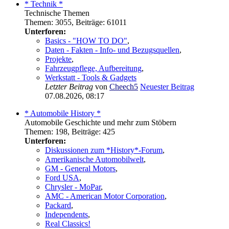
* Technik *
Technische Themen
Themen
:
3055
,
Beiträge
:
61011
Unterforen:
Basics - "HOW TO DO"
,
Daten - Fakten - Info- und Bezugsquellen
,
Projekte
,
Fahrzeugpflege, Aufbereitung
,
Werkstatt - Tools & Gadgets
Letzter Beitrag
von
Cheech5
Neuester Beitrag
07.08.2026, 08:17
* Automobile History *
Automobile Geschichte und mehr zum Stöbern
Themen
:
198
,
Beiträge
:
425
Unterforen:
Diskussionen zum *History*-Forum
,
Amerikanische Automobilwelt
,
GM - General Motors
,
Ford USA
,
Chrysler - MoPar
,
AMC - American Motor Corporation
,
Packard
,
Independents
,
Real Classics!