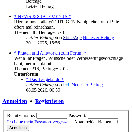
Beiträge
Letzter Beitrag
* NEWS & STATEMENTS *
Hier kommen alle WICHTIGEN Neuigkeiten rein. Bitte
öfters mal reinschaun.
Themen
:
38
,
Beiträge
:
578
Letzter Beitrag
von
StoneAge
Neuester Beitrag
20.11.2025, 15:56
* Fragen und Antworten zum Forum *
Wenn Ihr Fragen, Wünsche oder Verbesserungsvorschläge
habt, hier rein damit.
Themen
:
216
,
Beiträge
:
2912
Unterforum:
* Das Testgelände *
Letzter Beitrag
von
PeF
Neuester Beitrag
08.05.2026, 06:59
Anmelden
•
Registrieren
Benutzername:
Passwort:
Ich habe mein Passwort vergessen
|
Angemeldet bleiben