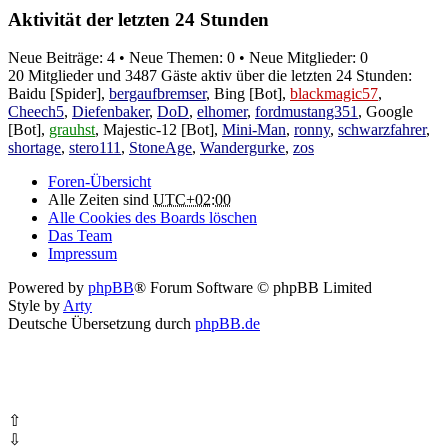
Aktivität der letzten 24 Stunden
Neue Beiträge: 4 • Neue Themen: 0 • Neue Mitglieder: 0
20 Mitglieder und 3487 Gäste aktiv über die letzten 24 Stunden:
Baidu [Spider]
,
bergaufbremser
,
Bing [Bot]
,
blackmagic57
,
Cheech5
,
Diefenbaker
,
DoD
,
elhomer
,
fordmustang351
,
Google
[Bot]
,
grauhst
,
Majestic-12 [Bot]
,
Mini-Man
,
ronny
,
schwarzfahrer
,
shortage
,
stero111
,
StoneAge
,
Wandergurke
,
zos
Foren-Übersicht
Alle Zeiten sind
UTC+02:00
Alle Cookies des Boards löschen
Das Team
Impressum
Powered by
phpBB
® Forum Software © phpBB Limited
Style by
Arty
Deutsche Übersetzung durch
phpBB.de
⇧
⇩