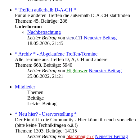
* Treffen außerhalb D-A-CH *
Für alle anderen Treffen die außerhalb D-A-CH stattfinden
Themen
:
45
,
Beiträge
:
286
Unterforum:
Nachbetrachtung
Letzter Beitrag
von
stero111
Neuester Beitrag
18.05.2026, 21:45
* Archiv * - Abgelaufene Treffen/Termine
Alte Termine aus Treffen D, A, CH und andere
Themen
:
668
,
Beiträge
:
5940
Letzter Beitrag
von
Hightower
Neuester Beitrag
25.06.2022, 21:21
Mitglieder
Themen
Beiträge
Letzter Beitrag
* Neu hier? - Uservorstellung *
Der Eintritt in die Community - Hier könnt ihr euch vorstellen
(bitte keine Technikfragen o.ä.!)
Themen
:
1303
,
Beiträge
:
14115
Letzter Beitrag
von
blackmagic57
Neuester Beitrag