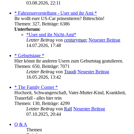
03.08.2026, 22:11
* Fahrzeugvorstellung - User und ihr Ami *
Ihr wollt euer US-Car präsentieren? Bitteschön!
Themen
:
327
,
Beiträge
:
6386
Unterforum:
*User und ihr Nicht-Ami*
Letzter Beitrag
von
centurymarc
Neuester Beitrag
14.07.2026, 17:48
* Geburtstage *
Hier könnt ihr anderen Usern zum Geburtstag gratulieren.
Themen
:
650
,
Beiträge
:
7071
Letzter Beitrag
von
Traudi
Neuester Beitrag
16.05.2026, 13:42
* The Family Corner *
Hochzeit, Schwangerschaft, Vater-Mutter-Kind, Krankheit,
Trauerfall - alles hier rein
Themen
:
130
,
Beiträge
:
4299
Letzter Beitrag
von
Ralf
Neuester Beitrag
07.10.2025, 20:44
Q & A
Themen