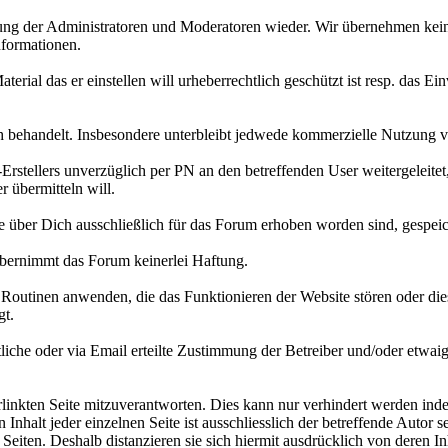
ung der Administratoren und Moderatoren wieder. Wir übernehmen keiner
Informationen.
terial das er einstellen will urheberrechtlich geschützt ist resp. das 
ich behandelt. Insbesondere unterbleibt jedwede kommerzielle Nutzung 
rstellers unverzüglich per PN an den betreffenden User weitergeleitet,
r übermitteln will.
die über Dich ausschließlich für das Forum erhoben worden sind, gespei
übernimmt das Forum keinerlei Haftung.
Routinen anwenden, die das Funktionieren der Website stören oder di
gt.
tliche oder via Email erteilte Zustimmung der Betreiber und/oder etwai
rlinkten Seite mitzuverantworten. Dies kann nur verhindert werden indem
 Inhalt jeder einzelnen Seite ist ausschliesslich der betreffende Autor s
 Seiten. Deshalb distanzieren sie sich hiermit ausdrücklich von deren In