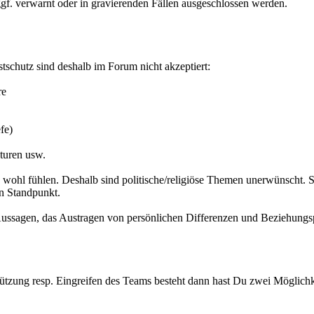
gf. verwarnt oder in gravierenden Fällen ausgeschlossen werden.
tschutz sind deshalb im Forum nicht akzeptiert:
re
fe)
turen usw.
h wohl fühlen. Deshalb sind politische/religiöse Themen unerwünscht. S
en Standpunkt.
e Aussagen, das Austragen von persönlichen Differenzen und Beziehung
tzung resp. Eingreifen des Teams besteht dann hast Du zwei Möglichk