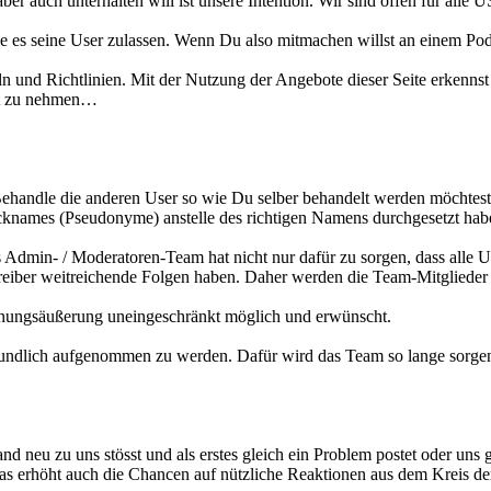
er auch unterhalten will ist unsere Intention. Wir sind offen für alle
 wie es seine User zulassen. Wenn Du also mitmachen willst an einem 
 und Richtlinien. Mit der Nutzung der Angebote dieser Seite erkenns
ext zu nehmen…
ehandle die anderen User so wie Du selber behandelt werden möchtest
Nicknames (Pseudonyme) anstelle des richtigen Namens durchgesetzt hab
 Admin- / Moderatoren-Team hat nicht nur dafür zu sorgen, dass alle U
reiber weitreichende Folgen haben. Daher werden die Team-Mitglieder 
einungsäußerung uneingeschränkt möglich und erwünscht.
reundlich aufgenommen zu werden. Dafür wird das Team so lange sorge
 neu zu uns stösst und als erstes gleich ein Problem postet oder uns g
Das erhöht auch die Chancen auf nützliche Reaktionen aus dem Kreis de