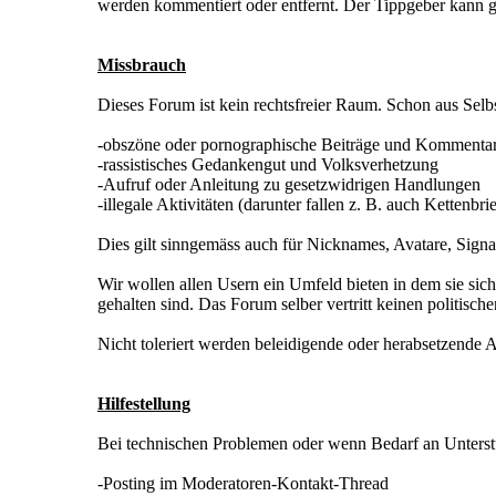
werden kommentiert oder entfernt. Der Tippgeber kann g
Missbrauch
Dieses Forum ist kein rechtsfreier Raum. Schon aus Selbs
-obszöne oder pornographische Beiträge und Kommenta
-rassistisches Gedankengut und Volksverhetzung
-Aufruf oder Anleitung zu gesetzwidrigen Handlungen
-illegale Aktivitäten (darunter fallen z. B. auch Kettenbrie
Dies gilt sinngemäss auch für Nicknames, Avatare, Signa
Wir wollen allen Usern ein Umfeld bieten in dem sie sic
gehalten sind. Das Forum selber vertritt keinen politisch
Nicht toleriert werden beleidigende oder herabsetzend
Hilfestellung
Bei technischen Problemen oder wenn Bedarf an Unterstü
-Posting im Moderatoren-Kontakt-Thread