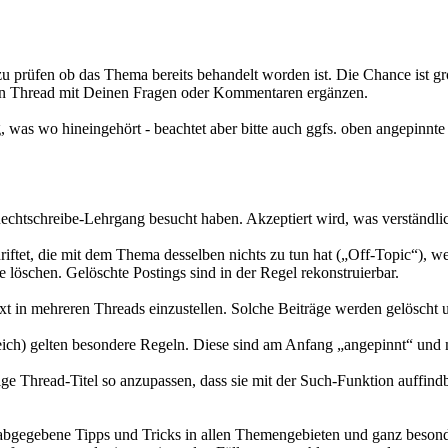
u prüfen ob das Thema bereits behandelt worden ist. Die Chance ist gro
nden Thread mit Deinen Fragen oder Kommentaren ergänzen.
 was wo hineingehört - beachtet aber bitte auch ggfs. oben angepinnte 
htschreibe-Lehrgang besucht haben. Akzeptiert wird, was verständlich
iftet, die mit dem Thema desselben nichts zu tun hat („Off-Topic“), w
e löschen. Gelöschte Postings sind in der Regel rekonstruierbar.
Text in mehreren Threads einzustellen. Solche Beiträge werden gelöscht
reich) gelten besondere Regeln. Diese sind am Anfang „angepinnt“ und
e Thread-Titel so anzupassen, dass sie mit der Such-Funktion auffindbar
abgegebene Tipps und Tricks in allen Themengebieten und ganz besond