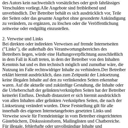
des Autors kein nachweislich vorsätzliches oder grob fahrlässiges
Verschulden vorliegt.Alle Angebote sind freibleibend und
unverbindlich. Der Betreiber behält es sich ausdrücklich vor, Teile
der Seiten oder das gesamte Angebot ohne gesonderte Ankündigung
zu verändern, zu ergänzen, zu löschen oder die Veröffentlichung
zeitweise oder endgültig einzustellen.
2. Verweise und Links
Bei direkten oder indirekten Verweisen auf fremde Internetseiten
("Links"), die außerhalb des Verantwortungsbereiches des
Betreibers liegen, würde eine Haftungsverpflichtung ausschließlich
in dem Fall in Kraft treten, in dem der Betreiber von den Inhalten
Kenntnis hat und es ihm technisch möglich und zumutbar wäre, die
Nutzung im Falle rechtswidriger Inhalte zu verhindern.Der Betreiber
erklärt hiermit ausdrücklich, dass zum Zeitpunkt der Linksetzung
keine illegalen Inhalte auf den zu verlinkenden Seiten erkennbar
waren. Auf die aktuelle und zukünftige Gestaltung, die Inhalte oder
die Urheberschaft der gelinkten/verknüpften Seiten hat der Betreiber
keinerlei Einfluss. Deshalb distanziert er sich hiermit ausdrücklich
von allen Inhalten aller gelinkten /verknüpften Seiten, die nach der
Linksetzung verändert wurden. Diese Feststellung gilt für alle
innerhalb des eigenen Internetangebotes gesetzten Links und
Verweise sowie für Fremdeinträge in vom Betreiber eingerichteten
Gästebüchern, Diskussionsforen, Mailinglisten und Chatbereiche.
Für illegale, fehlerhafte oder unvollständige Inhalte und