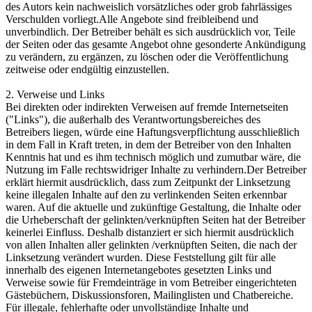
des Autors kein nachweislich vorsätzliches oder grob fahrlässiges
Verschulden vorliegt.Alle Angebote sind freibleibend und
unverbindlich. Der Betreiber behält es sich ausdrücklich vor, Teile
der Seiten oder das gesamte Angebot ohne gesonderte Ankündigung
zu verändern, zu ergänzen, zu löschen oder die Veröffentlichung
zeitweise oder endgültig einzustellen.
2. Verweise und Links
Bei direkten oder indirekten Verweisen auf fremde Internetseiten
("Links"), die außerhalb des Verantwortungsbereiches des
Betreibers liegen, würde eine Haftungsverpflichtung ausschließlich
in dem Fall in Kraft treten, in dem der Betreiber von den Inhalten
Kenntnis hat und es ihm technisch möglich und zumutbar wäre, die
Nutzung im Falle rechtswidriger Inhalte zu verhindern.Der Betreiber
erklärt hiermit ausdrücklich, dass zum Zeitpunkt der Linksetzung
keine illegalen Inhalte auf den zu verlinkenden Seiten erkennbar
waren. Auf die aktuelle und zukünftige Gestaltung, die Inhalte oder
die Urheberschaft der gelinkten/verknüpften Seiten hat der Betreiber
keinerlei Einfluss. Deshalb distanziert er sich hiermit ausdrücklich
von allen Inhalten aller gelinkten /verknüpften Seiten, die nach der
Linksetzung verändert wurden. Diese Feststellung gilt für alle
innerhalb des eigenen Internetangebotes gesetzten Links und
Verweise sowie für Fremdeinträge in vom Betreiber eingerichteten
Gästebüchern, Diskussionsforen, Mailinglisten und Chatbereiche.
Für illegale, fehlerhafte oder unvollständige Inhalte und