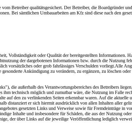
ise vom Betreiber qualitätsgesichert. Der Betreiber, die Boardgründer u
mationen. Bei sämtlichen Umbauarbeiten am Kfz sind diese nach den ges
eit, Vollständigkeit oder Qualität der bereitgestellten Informationen.
ichtnutzung der dargebotenen Informationen bzw. durch die Nutzung feh
lich vorsätzliches oder grob fahrlässiges Verschulden vorliegt.Alle Ang
e gesonderte Ankündigung zu verändern, zu ergänzen, zu löschen oder d
nks"), die außerhalb des Verantwortungsbereiches des Betreibers liegen
es ihm technisch möglich und zumutbar wäre, die Nutzung im Falle recht
lte auf den zu verlinkenden Seiten erkennbar waren. Auf die aktuelle u
alb distanziert er sich hiermit ausdrücklich von allen Inhalten aller ge
netangebotes gesetzten Links und Verweise sowie für Fremdeinträge in v
ständige Inhalte und insbesondere für Schäden, die aus der Nutzung ode
ige, der über Links auf die jeweilige Veröffentlichung lediglich verweist