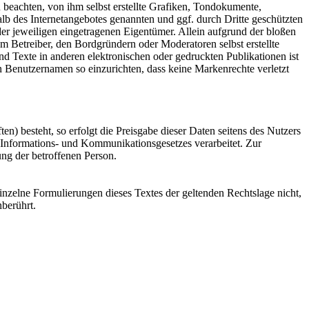
 beachten, von ihm selbst erstellte Grafiken, Tondokumente,
b des Internetangebotes genannten und ggf. durch Dritte geschützten
r jeweiligen eingetragenen Eigentümer. Allein aufgrund der bloßen
om Betreiber, den Bordgründern oder Moderatoren selbst erstellte
d Texte in anderen elektronischen oder gedruckten Publikationen ist
n Benutzernamen so einzurichten, dass keine Markenrechte verletzt
n) besteht, so erfolgt die Preisgabe dieser Daten seitens des Nutzers
Informations- und Kommunikationsgesetzes verarbeitet. Zur
ung der betroffenen Person.
einzelne Formulierungen dieses Textes der geltenden Rechtslage nicht,
nberührt.