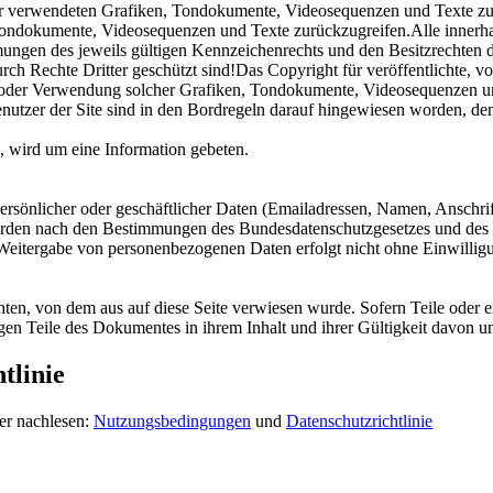
e der verwendeten Grafiken, Tondokumente, Videosequenzen und Texte zu
Tondokumente, Videosequenzen und Texte zurückzugreifen.Alle innerhal
gen des jeweils gültigen Kennzeichenrechts und den Besitzrechten de
rch Rechte Dritter geschützt sind!Das Copyright für veröffentlichte, v
ung oder Verwendung solcher Grafiken, Tondokumente, Videosequenzen un
enutzer der Site sind in den Bordregeln darauf hingewiesen worden, de
, wird um eine Information gebeten.
rsönlicher oder geschäftlicher Daten (Emailadressen, Namen, Anschrifte
werden nach den Bestimmungen des Bundesdatenschutzgesetzes und des 
ne Weitergabe von personenbezogenen Daten erfolgt nicht ohne Einwillig
chten, von dem aus auf diese Seite verwiesen wurde. Sofern Teile oder 
rigen Teile des Dokumentes in ihrem Inhalt und ihrer Gültigkeit davon u
tlinie
er nachlesen:
Nutzungsbedingungen
und
Datenschutzrichtlinie