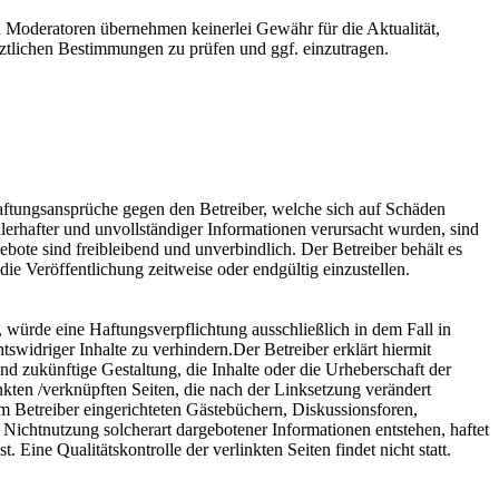
nd Moderatoren übernehmen keinerlei Gewähr für die Aktualität,
etztlichen Bestimmungen zu prüfen und ggf. einzutragen.
 Haftungsansprüche gegen den Betreiber, welche sich auf Schäden
lerhafter und unvollständiger Informationen verursacht wurden, sind
ebote sind freibleibend und unverbindlich. Der Betreiber behält es
ie Veröffentlichung zeitweise oder endgültig einzustellen.
, würde eine Haftungsverpflichtung ausschließlich in dem Fall in
swidriger Inhalte zu verhindern.Der Betreiber erklärt hiermit
nd zukünftige Gestaltung, die Inhalte oder die Urheberschaft der
linkten /verknüpften Seiten, die nach der Linksetzung verändert
om Betreiber eingerichteten Gästebüchern, Diskussionsforen,
r Nichtnutzung solcherart dargebotener Informationen entstehen, haftet
. Eine Qualitätskontrolle der verlinkten Seiten findet nicht statt.