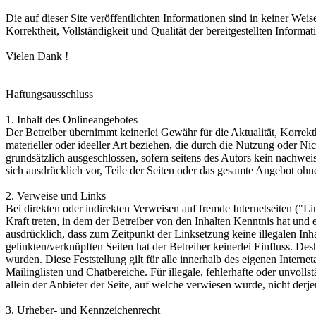
Die auf dieser Site veröffentlichten Informationen sind in keiner We
Korrektheit, Vollständigkeit und Qualität der bereitgestellten Infor
Vielen Dank !
Haftungsausschluss
1. Inhalt des Onlineangebotes
Der Betreiber übernimmt keinerlei Gewähr für die Aktualität, Korrekth
materieller oder ideeller Art beziehen, die durch die Nutzung oder N
grundsätzlich ausgeschlossen, sofern seitens des Autors kein nachweis
sich ausdrücklich vor, Teile der Seiten oder das gesamte Angebot ohn
2. Verweise und Links
Bei direkten oder indirekten Verweisen auf fremde Internetseiten ("Li
Kraft treten, in dem der Betreiber von den Inhalten Kenntnis hat und 
ausdrücklich, dass zum Zeitpunkt der Linksetzung keine illegalen Inha
gelinkten/verknüpften Seiten hat der Betreiber keinerlei Einfluss. Desh
wurden. Diese Feststellung gilt für alle innerhalb des eigenen Inter
Mailinglisten und Chatbereiche. Für illegale, fehlerhafte oder unvoll
allein der Anbieter der Seite, auf welche verwiesen wurde, nicht derjen
3. Urheber- und Kennzeichenrecht